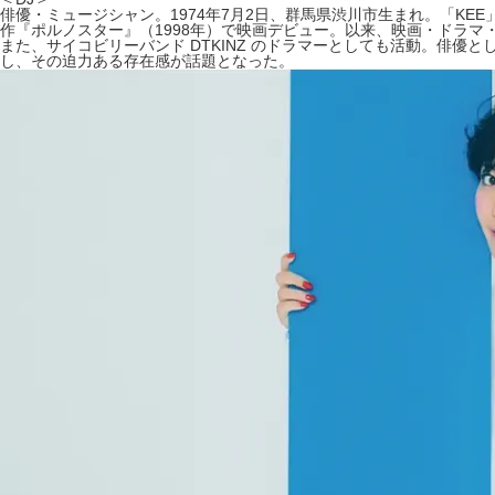
俳優・ミュージシャン。1974年7月2日、群馬県渋川市生まれ。「KEE
作『ポルノスター』（1998年）で映画デビュー。以来、映画・ドラ
また、サイコビリーバンド DTKINZ のドラマーとしても活動。俳
し、その迫力ある存在感が話題となった。