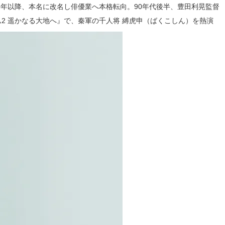
006年以降、本名に改名し俳優業へ本格転向。90年代後半、豊田利晃監督
ム2 遥かなる大地へ』で、秦軍の千人将 縛虎申（ばくこしん）を熱演