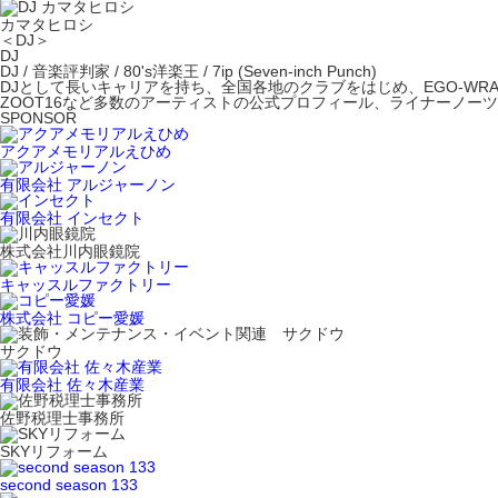
カマタヒロシ
＜DJ＞
DJ
DJ / 音楽評判家 / 80's洋楽王 / 7ip (Seven-inch Punch)
DJとして長いキャリアを持ち、全国各地のクラブをはじめ、EGO-WRAP
ZOOT16など多数のアーティストの公式プロフィール、ライナーノー
SPONSOR
アクアメモリアルえひめ
有限会社 アルジャーノン
有限会社 インセクト
株式会社川内眼鏡院
キャッスルファクトリー
株式会社 コピー愛媛
サクドウ
有限会社 佐々木産業
佐野税理士事務所
SKYリフォーム
second season 133