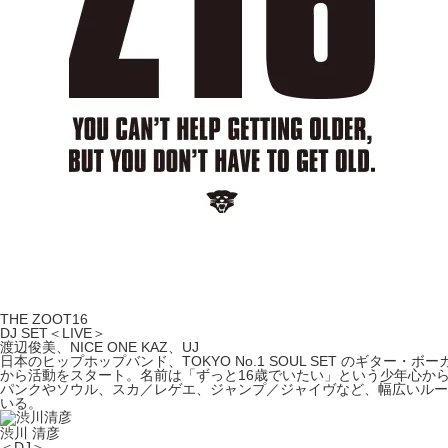
THE ZOOT16
DJ SET＜LIVE＞
渡辺俊美、NICE ONE KAZ、UJ
日本のヒップホップバンド、TOKYO No.1 SOUL SET のギタ
から活動をスタート。名前は「ずっと16歳でいたい」という少年心から
パンクやソウル、スカ／レゲエ、ジャンプ／ジャイヴなど、幅広いルーツを
いる。
渋川 清彦
＜DJ＞