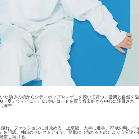
いた幼少の頃からシティポップやレゲエを聴いて育つ。音楽と自然を愛
TSU・夏』でデビュー。DJやレコードを買う音楽好きを中心に注目され、
活躍中。
ーに憧れ、ファッションに目覚める。上京後、大学に進学。22歳の時、
ady Go!」を開店。独自のセレクトアイで、簡単に（売れるもの）より
を発信し続ける。