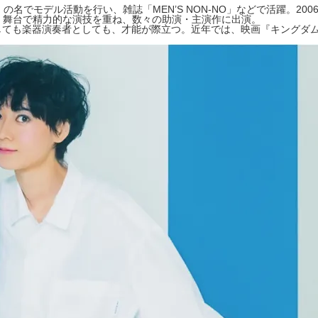
」の名でモデル活動を行い、雑誌「MEN’S NON-NO」などで活躍。2
マ・舞台で精力的な演技を重ね、数々の助演・主演作に出演。
優としても楽器演奏者としても、才能が際立つ。近年では、映画『キングダ